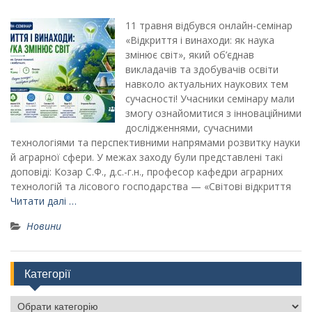
11 травня відбувся онлайн-семінар
«Відкриття і винаходи: як наука
змінює світ», який об’єднав
викладачів та здобувачів освіти
навколо актуальних наукових тем
сучасності! Учасники семінару мали
змогу ознайомитися з інноваційними
дослідженнями, сучасними
технологіями та перспективними напрямами розвитку науки
й аграрної сфери. У межах заходу були представлені такі
доповіді: Козар С.Ф., д.с.-г.н., професор кафедри аграрних
технологій та лісового господарства — «Світові відкриття
Читати далі …
Новини
Категорії
Категорії