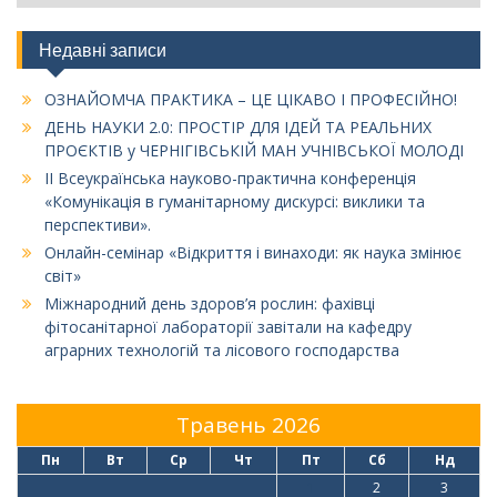
Недавні записи
ОЗНАЙОМЧА ПРАКТИКА – ЦЕ ЦІКАВО І ПРОФЕСІЙНО!
ДЕНЬ НАУКИ 2.0: ПРОСТІР ДЛЯ ІДЕЙ ТА РЕАЛЬНИХ
ПРОЄКТІВ у ЧЕРНІГІВСЬКІЙ МАН УЧНІВСЬКОЇ МОЛОДІ
ІІ Всеукраїнська науково-практична конференція
«Комунікація в гуманітарному дискурсі: виклики та
перспективи».
Онлайн-семінар «Відкриття і винаходи: як наука змінює
світ»
Міжнародний день здоров’я рослин: фахівці
фітосанітарної лабораторії завітали на кафедру
аграрних технологій та лісового господарства
Травень 2026
Пн
Вт
Ср
Чт
Пт
Сб
Нд
1
2
3