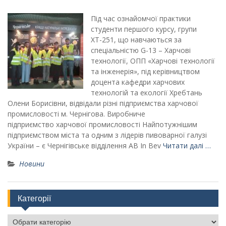
Під час ознайомчої практики
студенти першого курсу, групи
ХТ-251, що навчаються за
спеціальністю G-13 – Харчові
технології, ОПП «Харчові технології
та інженерія», під керівництвом
доцента кафедри харчових
технологій та екології Хребтань
Олени Борисівни, відвідали різні підприємства харчової
промисловості м. Чернігова. Виробниче
підприємство харчової промисловості Найпотужнішим
підприємством міста та одним з лідерів пивоварної галузі
України – є Чернігівське відділення AB In Bev
Читати далі …
Новини
Категорії
Категорії