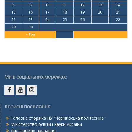
8
9
10
11
12
13
14
15
16
17
18
19
20
21
22
23
24
25
26
27
28
29
30
« Тра
Ми в соціальних мережах:
Facebook
Youtube
Instagram
Корисні посилання
Головна сторінка НУ “Чернігівська політехніка”
Міністерство освіти і науки України
Дистанційне навчання