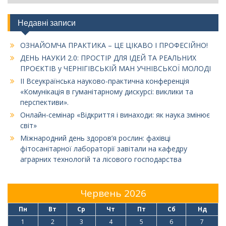
Недавні записи
ОЗНАЙОМЧА ПРАКТИКА – ЦЕ ЦІКАВО І ПРОФЕСІЙНО!
ДЕНЬ НАУКИ 2.0: ПРОСТІР ДЛЯ ІДЕЙ ТА РЕАЛЬНИХ
ПРОЄКТІВ у ЧЕРНІГІВСЬКІЙ МАН УЧНІВСЬКОЇ МОЛОДІ
ІІ Всеукраїнська науково-практична конференція
«Комунікація в гуманітарному дискурсі: виклики та
перспективи».
Онлайн-семінар «Відкриття і винаходи: як наука змінює
світ»
Міжнародний день здоров’я рослин: фахівці
фітосанітарної лабораторії завітали на кафедру
аграрних технологій та лісового господарства
Червень 2026
Пн
Вт
Ср
Чт
Пт
Сб
Нд
1
2
3
4
5
6
7