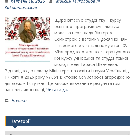
Квітень 18, 2026
Максим Миколайович
Забаштанський
Щиро вітаємо студентку II курсу
освітньої програми «Англійська
мова та переклад» Вікторію
Семистрок із вагомим досягненням
– перемогою у фінальному етапі ХVІ
Міжнародного мовно-літературного
конкурсу учнівської та студентської
молоді імені Тараса Шевченка.
Відповідно до наказу Міністерства освіти і науки України від
17 квітня 2026 року № 651 Вікторію Семистрок нагороджено
дипломом І ступеня. Це високе визнання є результатом
наполегливої праці,
Читати далі …
Новини
Категорії
Категорії