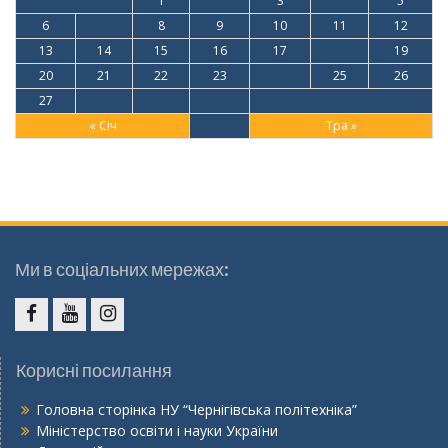
1
2
3
4
5
6
7
8
9
10
11
12
13
14
15
16
17
18
19
20
21
22
23
24
25
26
27
28
29
30
« Січ
Тра »
Ми в соціальних мережах:
Facebook
Youtube
Instagram
Корисні посилання
Головна сторінка НУ “Чернігівська політехніка”
Міністерство освіти і науки України