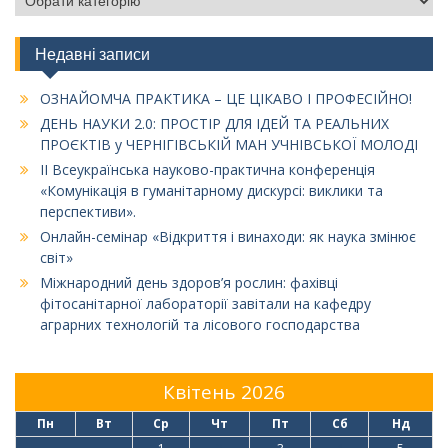
Недавні записи
ОЗНАЙОМЧА ПРАКТИКА – ЦЕ ЦІКАВО І ПРОФЕСІЙНО!
ДЕНЬ НАУКИ 2.0: ПРОСТІР ДЛЯ ІДЕЙ ТА РЕАЛЬНИХ
ПРОЄКТІВ у ЧЕРНІГІВСЬКІЙ МАН УЧНІВСЬКОЇ МОЛОДІ
ІІ Всеукраїнська науково-практична конференція
«Комунікація в гуманітарному дискурсі: виклики та
перспективи».
Онлайн-семінар «Відкриття і винаходи: як наука змінює
світ»
Міжнародний день здоров’я рослин: фахівці
фітосанітарної лабораторії завітали на кафедру
аграрних технологій та лісового господарства
Квітень 2026
Пн
Вт
Ср
Чт
Пт
Сб
Нд