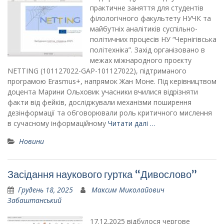
практичне заняття для студентів
філологічного факультету НУЧК та
майбутніх аналітиків суспільно-
політичних процесів НУ “Чернігівська
політехніка”. Захід організовано в
межах міжнародного проєкту
NETTING (101127022-GAP-101127022), підтриманого
програмою Erasmus+, напрямок Жан Моне. Під керівництвом
доцента Марини Ольховик учасники вчилися відрізняти
факти від фейків, досліджували механізми поширення
дезінформації та обговорювали роль критичного мислення
в сучасному інформаційному
Читати далі …
Новини
Засідання наукового гуртка “Дивослово”
Грудень 18, 2025
Максим Миколайович
Забаштанський
17.12.2025 відбулося чергове