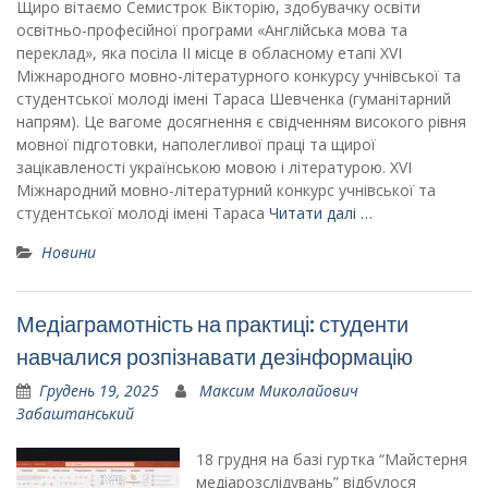
Щиро вітаємо Семистрок Вікторію, здобувачку освіти
освітньо-професійної програми «Англійська мова та
переклад», яка посіла ІІ місце в обласному етапі XVI
Міжнародного мовно-літературного конкурсу учнівської та
студентської молоді імені Тараса Шевченка (гуманітарний
напрям). Це вагоме досягнення є свідченням високого рівня
мовної підготовки, наполегливої праці та щирої
зацікавленості українською мовою і літературою. XVI
Міжнародний мовно-літературний конкурс учнівської та
студентської молоді імені Тараса
Читати далі …
Новини
Медіаграмотність на практиці: студенти
навчалися розпізнавати дезінформацію
Грудень 19, 2025
Максим Миколайович
Забаштанський
18 грудня на базі гуртка “Майстерня
медіарозслідувань” відбулося