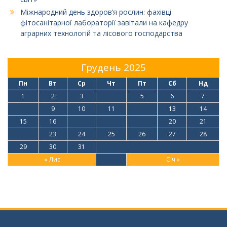
Міжнародний день здоров’я рослин: фахівці
фітосанітарної лабораторії завітали на кафедру
аграрних технологій та лісового господарства
Грудень 2025
Пн
Вт
Ср
Чт
Пт
Сб
Нд
1
2
3
4
5
6
7
8
9
10
11
12
13
14
15
16
17
18
19
20
21
22
23
24
25
26
27
28
29
30
31
« Лис
Січ »