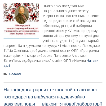
Цього року представники
Національного університету
«Чернігівська політехніка» не лише
гідно представили свій заклад на
обласному рівні, а й вибороли
призові місця у XVI Міжнародному
мовно-літературному конкурсі для
учнів та студентів (негуманітарний
напрям). За підсумками конкурсу: • І місце посіла Приходько
Таїсія Олегівна, здобувачка вищої освіти ОПП «Програмна
інженерія»; • ІІ місце виборола Панасенко Анастасія
Євгеніївна, здобувачка вищої освіти ОПП «Фізична
Читати
далі …
Новини
На кафедрі аграрних технологій та лісового
господарства відбулася надзвичайно
важлива подія — відкриття нової лабораторії