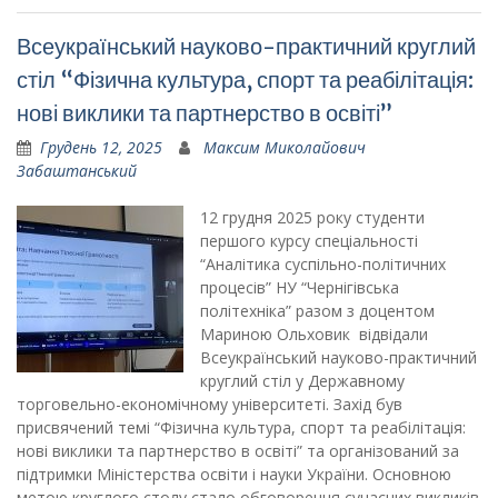
Всеукраїнський науково-практичний круглий
стіл “Фізична культура, спорт та реабілітація:
нові виклики та партнерство в освіті”
Грудень 12, 2025
Максим Миколайович
Забаштанський
12 грудня 2025 року студенти
першого курсу спеціальності
“Аналітика суспільно-політичних
процесів” НУ “Чернігівська
політехніка” разом з доцентом
Мариною Ольховик відвідали
Всеукраїнський науково-практичний
круглий стіл у Державному
торговельно-економічному університеті. Захід був
присвячений темі “Фізична культура, спорт та реабілітація:
нові виклики та партнерство в освіті” та організований за
підтримки Міністерства освіти і науки України. Основною
метою круглого столу стало обговорення сучасних викликів