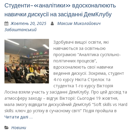
Студенти-«аналітики» вдосконалюють
навички дискусії на засіданні ДемКлубу
Жовтень 20, 2025
Максим Миколайович
Забаштанський
Здобувачі вищої освіти, які
навчаються за освітньою
програмою “Аналітика суспільно-
політичних процесів”,
вдосконалюють свої навички
ведення дискусії. Зокрема, студент
4-го курсу Нікіта Стрелок та
студентка 1-го курсу Вікторія
Лосіна взяли участь у засіданні ДемКлубу. Про цей досвід та
атмосферу заходу – відгук Вікторії: Сьогодні 19 жовтня,
мала змогу відвідати дискусійний ДемКлуб “Soft skills vs Hard
skills: ключ до успіху в сучасному світі” Подія пройшла в
Читати далі …
Новини