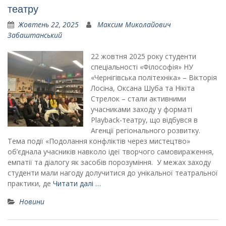
театру
Жовтень 22, 2025
Максим Миколайович
Забаштанський
22 жовтня 2025 року студенти
спеціальності «Філософія» НУ
«Чернігівська політехніка» – Вікторія
Лосіна, Оксана Шуба та Нікіта
Стрелок – стали активними
учасниками заходу у форматі
Playback-театру, що відбувся в
Агенції регіонального розвитку.
Тема події «Подолання конфліктів через мистецтво»
об’єднала учасників навколо ідеї творчого самовираження,
емпатії та діалогу як засобів порозуміння. У межах заходу
студенти мали нагоду долучитися до унікальної театральної
практики, де
Читати далі …
Новини