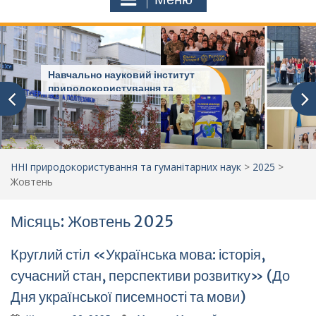
Науковий потенціал ННІ
природокористування та
гуманітарних наук
ННІ природокористування та гуманітарних наук
>
2025
>
Жовтень
Місяць: Жовтень 2025
Круглий стіл «Українська мова: історія,
сучасний стан, перспективи розвитку» (До
Дня української писемності та мови)