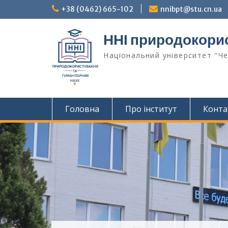
Перейти
+38 (0462) 665-102
nnibpt@stu.cn.ua
до
вмісту
ННІ природокорис
Національний університет "Че
Головна
Про інститут
Конта