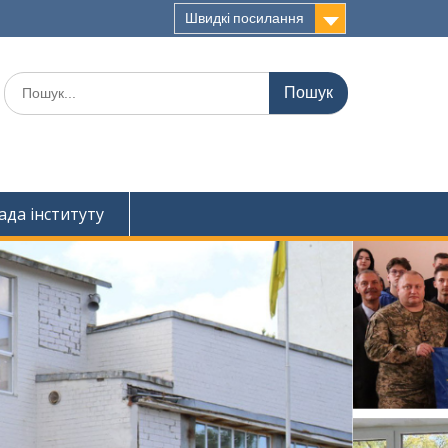
Швидкі посилання
Шукати:
ада інституту