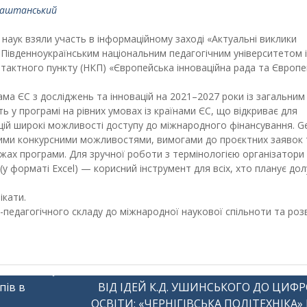
баштанський
х наук взяли участь в інформаційному заході «Актуальні виклики
Південноукраїнським національним педагогічним університетом і
тактного пункту (НКП) «Європейська інноваційна рада та Європе
ма ЄС з досліджень та інновацій на
2021–2027
роки із загальним
 у програмі на рівних умовах із країнами ЄС, що відкриває для
зацій широкі можливості доступу до міжнародного фінансування. G
ними конкурсними можливостями, вимогами до проєктних заявок 
ежах програми. Для зручної роботи з термінологією організатори
 (у форматі Excel) — корисний інструмент для всіх, хто планує до
ікати.
педагогічного складу до міжнародної наукової спільноти та роз
пів в
ВІД ІДЕЙ К.Д. УШИНСЬКОГО ДО ЦИФ
ОСВІТИ: «ЧЕРНІГІВСЬКА ПОЛІТЕХНІКА» 