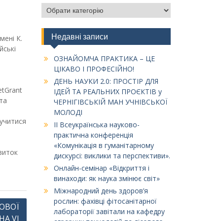
Категорії
Недавні записи
мені К.
йські
ОЗНАЙОМЧА ПРАКТИКА – ЦЕ
ЦІКАВО І ПРОФЕСІЙНО!
ДЕНЬ НАУКИ 2.0: ПРОСТІР ДЛЯ
etGrant
ІДЕЙ ТА РЕАЛЬНИХ ПРОЄКТІВ у
та
ЧЕРНІГІВСЬКІЙ МАН УЧНІВСЬКОЇ
МОЛОДІ
лучитися
ІІ Всеукраїнська науково-
практична конференція
«Комунікація в гуманітарному
виток
дискурсі: виклики та перспективи».
Онлайн-семінар «Відкриття і
винаходи: як наука змінює світ»
Міжнародний день здоров’я
рослин: фахівці фітосанітарної
РОВОЇ
лабораторії завітали на кафедру
НА VI