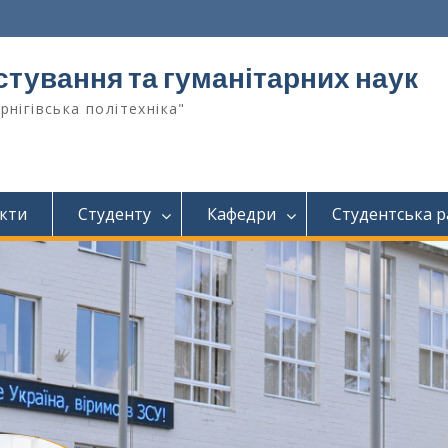
тування та гуманітарних наук
рнігівська політехніка"
кти
Студенту
Кафедри
Студентська р