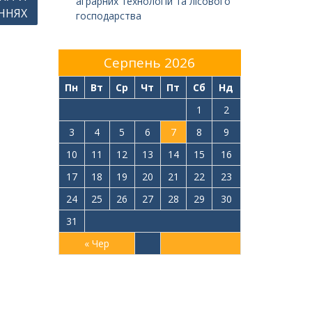
аграрних технологій та лісового
ННЯХ
господарства
Серпень 2026
Пн
Вт
Ср
Чт
Пт
Сб
Нд
1
2
3
4
5
6
7
8
9
10
11
12
13
14
15
16
17
18
19
20
21
22
23
24
25
26
27
28
29
30
31
« Чер