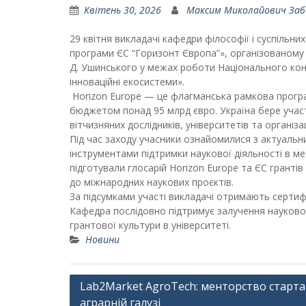
Квітень 30, 2026
Максим Миколайович За
29 квітня викладачі кафедри філософії і суспільни
програми ЄС “Горизонт Європа”», організованому 
Д. Ушинського у межах роботи Національного кон
інноваційні екосистеми».
Horizon Europe — це флагманська рамкова програ
бюджетом понад 95 млрд євро. Україна бере участь
вітчизняних дослідників, університетів та органі
Під час заходу учасники ознайомилися з актуаль
інструментами підтримки наукової діяльності в м
підготували глосарій Horizon Europe та ЄС грантів
до міжнародних наукових проєктів.
За підсумками участі викладачі отримають сертиф
Кафедра послідовно підтримує залучення науково-
грантової культури в університеті.
Новини
Навігація
Lab2Market AgroTech: менторство старта
аграрній галузі
записів